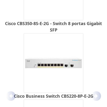
Cisco CBS350-8S-E-2G - Switch 8 portas Gigabit
SFP
Cisco Business Switch CBS220-8P-E-2G
Anterior
Próx