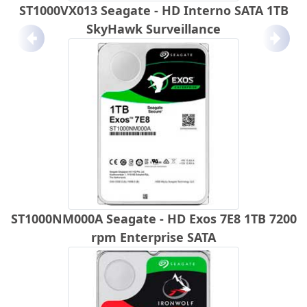
ST1000VX013 Seagate - HD Interno SATA 1TB
SkyHawk Surveillance
Anterior
Próx
ST1000NM000A Seagate - HD Exos 7E8 1TB 7200
rpm Enterprise SATA