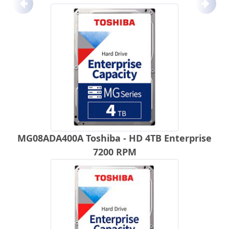
Anterior
Próx
MG08ADA400A Toshiba - HD 4TB Enterprise
7200 RPM