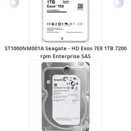
Anterior
Próx
ST1000NM001A Seagate - HD Exos 7E8 1TB 7200
rpm Enterprise SAS