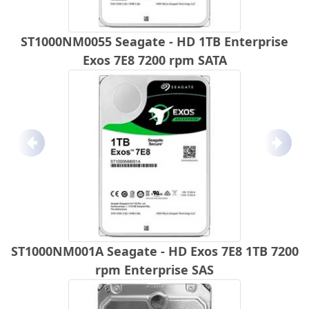
ST1000NM0055 Seagate - HD 1TB Enterprise
Exos 7E8 7200 rpm SATA
Anterior
Próx
ST1000NM001A Seagate - HD Exos 7E8 1TB 7200
rpm Enterprise SAS