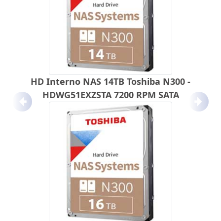
HD Interno NAS 14TB Toshiba N300 -
HDWG51EXZSTA 7200 RPM SATA
Anterior
Próx