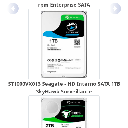
rpm Enterprise SATA
Anterior
Próx
ST1000VX013 Seagate - HD Interno SATA 1TB
SkyHawk Surveillance