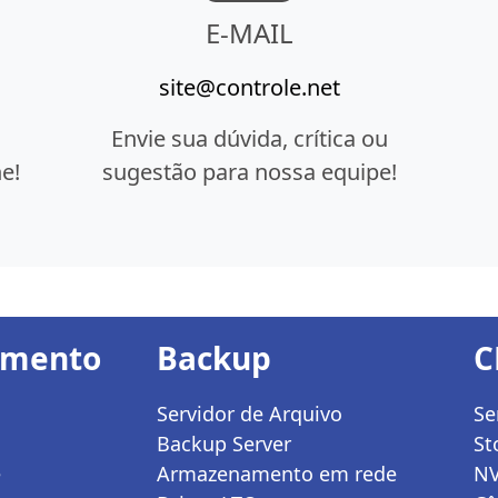
E-MAIL
site@controle.net
Envie sua dúvida, crítica ou
e!
sugestão para nossa equipe!
amento
Backup
C
Servidor de Arquivo
Se
Backup Server
St
e
Armazenamento em rede
N