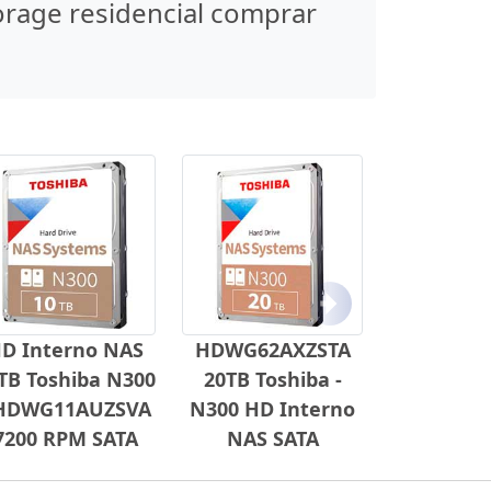
orage residencial comprar
Próximo
D Interno NAS
HDWG62AXZSTA
TB Toshiba N300
20TB Toshiba -
 HDWG11AUZSVA
N300 HD Interno
7200 RPM SATA
NAS SATA