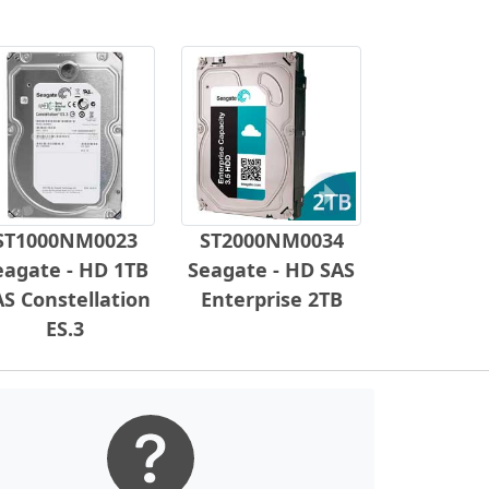
Próximo
ST1000NM0023
ST2000NM0034
eagate - HD 1TB
Seagate - HD SAS
S Constellation
Enterprise 2TB
ES.3