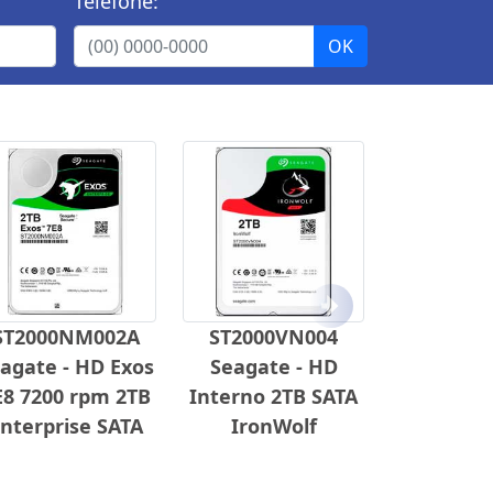
Telefone:
Próximo
ST2000NM002A
ST2000VN004
agate - HD Exos
Seagate - HD
E8 7200 rpm 2TB
Interno 2TB SATA
nterprise SATA
IronWolf