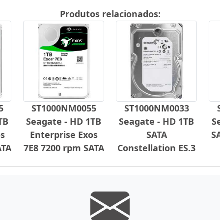
Produtos relacionados:
5
ST1000NM0055
ST1000NM0033
TB
Seagate - HD 1TB
Seagate - HD 1TB
S
os
Enterprise Exos
SATA
SA
ATA
7E8 7200 rpm SATA
Constellation ES.3