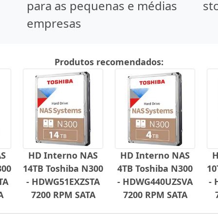
para as pequenas e médias
st
empresas
Produtos recomendados:
AS
HD Interno NAS
HD Interno NAS
H
300
14TB Toshiba N300
4TB Toshiba N300
10
TA
- HDWG51EXZSTA
- HDWG440UZSVA
-
A
7200 RPM SATA
7200 RPM SATA