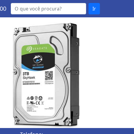
000
Ir