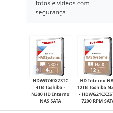
fotos e vídeos com
segurança
Anterior
HDWG740XZSTC
HD Interno N
4TB Toshiba -
12TB Toshiba N
N300 HD Interno
- HDWG21CXZS
NAS SATA
7200 RPM SAT