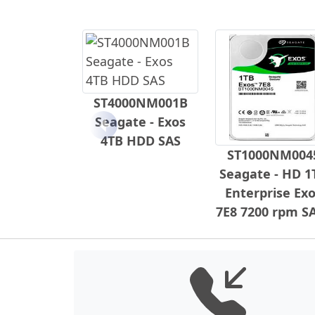
ST4000NM001B
Seagate - Exos
Anterior
4TB HDD SAS
ST1000NM004
Seagate - HD 1
Enterprise Ex
7E8 7200 rpm S