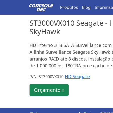
Produtos
Blog
Imprensa
ST3000VX010 Seagate - H
SkyHawk
HD interno 3TB SATA Surveillance com
A linha Surveillance Seagate SkyHawk 
arranjos RAID até 8 discos, instalaçã
de 1.000.000 hs, 180TB/ano e cache d
HD Seagate
P/N: ST3000VX010
Orçamento »