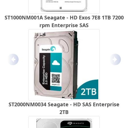
ST1000NM001A Seagate - HD Exos 7E8 1TB 7200
rpm Enterprise SAS
Anterior
Próx
ST2000NM0034 Seagate - HD SAS Enterprise
2TB