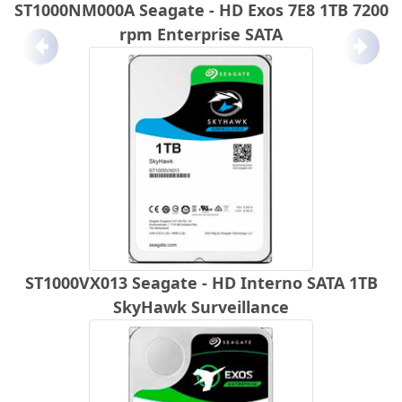
ST1000NM000A Seagate - HD Exos 7E8 1TB 7200
rpm Enterprise SATA
Anterior
Próx
ST1000VX013 Seagate - HD Interno SATA 1TB
SkyHawk Surveillance