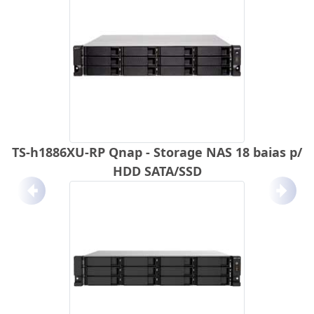
TS-h1886XU-RP Qnap - Storage NAS 18 baias p/
HDD SATA/SSD
Anterior
Próx