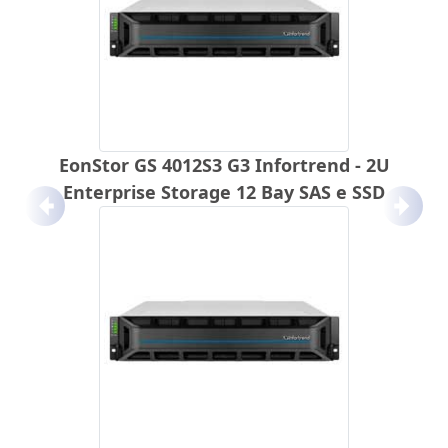
EonStor GS 4012S3 G3 Infortrend - 2U
Enterprise Storage 12 Bay SAS e SSD
Anterior
Próx