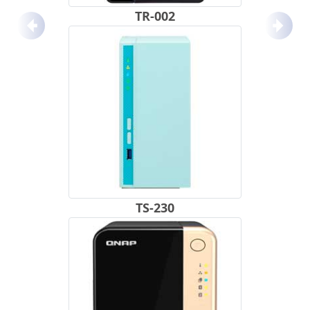
TR-002
Anterior
Próx
TS-230