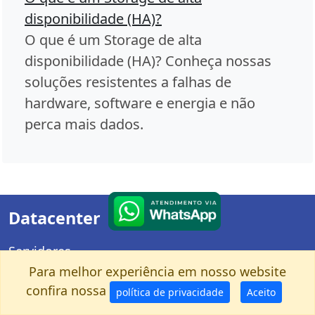
disponibilidade (HA)?
O que é um Storage de alta
disponibilidade (HA)? Conheça nossas
soluções resistentes a falhas de
hardware, software e energia e não
perca mais dados.
Datacenter
Servidores
Storages HA
Para melhor experiência em nosso website
Switches
confira nossa
política de privacidade
Aceito
Memórias Flash