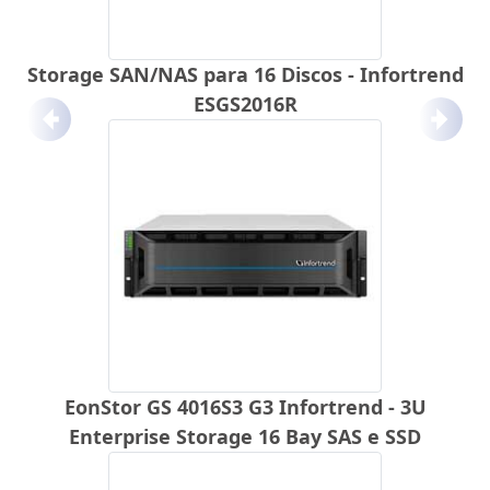
Storage SAN/NAS para 16 Discos - Infortrend
ESGS2016R
Anterior
Próx
EonStor GS 4016S3 G3 Infortrend - 3U
Enterprise Storage 16 Bay SAS e SSD