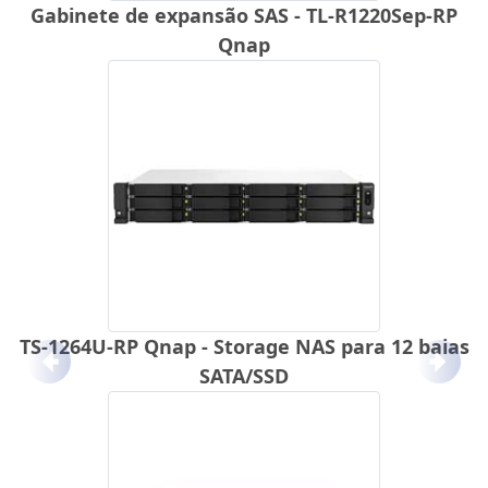
Gabinete de expansão SAS - TL-R1220Sep-RP
Qnap
TS-1264U-RP Qnap - Storage NAS para 12 baias
Anterior
Próx
SATA/SSD