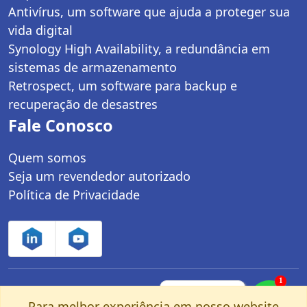
Antivírus, um software que ajuda a proteger sua
vida digital
Synology High Availability, a redundância em
sistemas de armazenamento
Retrospect, um software para backup e
recuperação de desastres
Fale Conosco
Quem somos
Seja um revendedor autorizado
Política de Privacidade
1
Controle Net Tecnologia LTDA | CNPJ:
Fale com um
especialista pelo
Para melhor experiência em nosso website