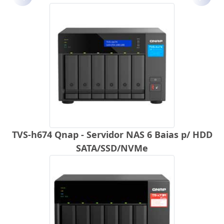
Anterior
Próx
TVS-h674 Qnap - Servidor NAS 6 Baias p/ HDD
SATA/SSD/NVMe