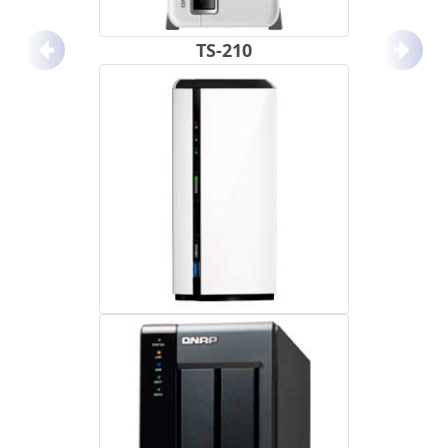
TS-210
Anterior
Próx