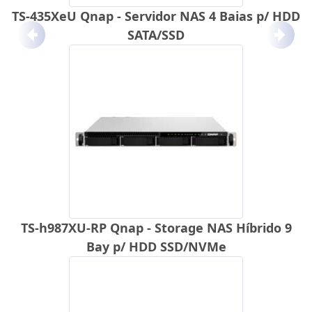
TS-435XeU Qnap - Servidor NAS 4 Baias p/ HDD
SATA/SSD
Anterior
Próx
TS-h987XU-RP Qnap - Storage NAS Híbrido 9
Bay p/ HDD SSD/NVMe