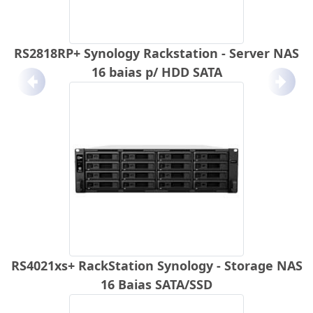
RS2818RP+ Synology Rackstation - Server NAS
16 baias p/ HDD SATA
Anterior
Próx
RS4021xs+ RackStation Synology - Storage NAS
16 Baias SATA/SSD