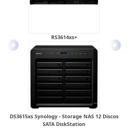
RS3614xs+
Anterior
Próx
DS3615xs Synology - Storage NAS 12 Discos
SATA DiskStation