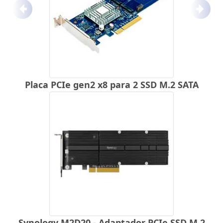
Anterior
Próx
Placa PCIe gen2 x8 para 2 SSD M.2 SATA
Synology M2D20 - Adaptador PCIe SSD M.2