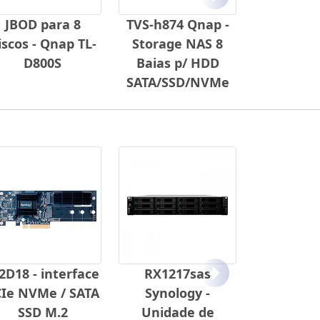
Próximo
JBOD para 8
TVS-h874 Qnap -
iscos - Qnap TL-
Storage NAS 8
D800S
Baias p/ HDD
SATA/SSD/NVMe
D18 - interface
RX1217sas
Próximo
Ie NVMe / SATA
Synology -
SSD M.2
Unidade de