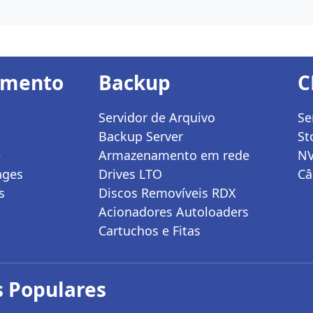
amento
Backup
C
Servidor de Arquivo
Se
Backup Server
St
e
Armazenamento em rede
N
ages
Drives LTO
Câ
s
Discos Removíveis RDX
Acionadores Autoloaders
Cartuchos e Fitas
 Populares