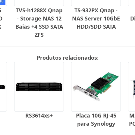
5
TVS-h1288X Qnap
TS-932PX Qnap -
D
- Storage NAS 12
NAS Server 10GbE
D
X
Baias +4 SSD SATA
HDD/SDD SATA
ZFS
Produtos relacionados:
RS3614xs+
Placa 10G RJ-45
M2
para Synology
PC