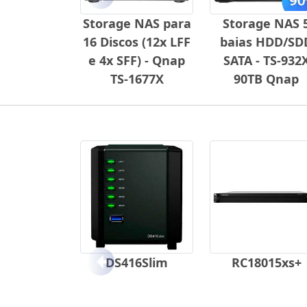
Anterior
Storage NAS para
Storage NAS 
16 Discos (12x LFF
baias HDD/SD
e 4x SFF) - Qnap
SATA - TS-932
TS-1677X
90TB Qnap
DS416Slim
RC18015xs+
Anterior