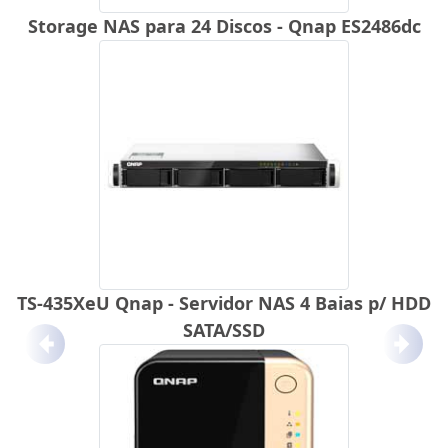
Storage NAS para 24 Discos - Qnap ES2486dc
TS-435XeU Qnap - Servidor NAS 4 Baias p/ HDD
SATA/SSD
Anterior
Próx