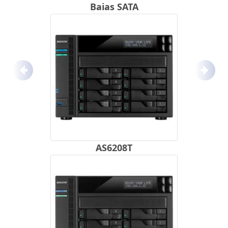
Baias SATA
Anterior
Próx
AS6208T