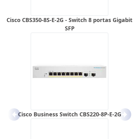
Cisco CBS350-8S-E-2G - Switch 8 portas Gigabit
SFP
Cisco Business Switch CBS220-8P-E-2G
Anterior
Próx