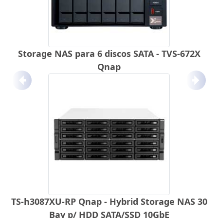
Storage NAS para 6 discos SATA - TVS-672X
Qnap
Anterior
Próx
TS-h3087XU-RP Qnap - Hybrid Storage NAS 30
Bay p/ HDD SATA/SSD 10GbE