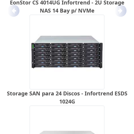
EonStor CS 4014UG Infortrend - 2U Storage
NAS 14 Bay p/ NVMe
Anterior
Próx
Storage SAN para 24 Discos - Infortrend ESDS
1024G