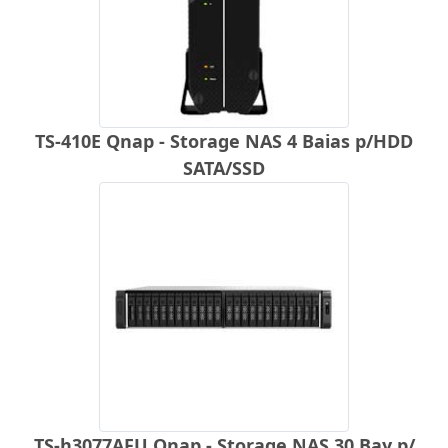
TS-410E Qnap - Storage NAS 4 Baias p/HDD
SATA/SSD
TS-h3077AFU Qnap - Storage NAS 30 Bay p/