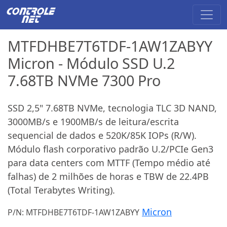
MTFDHBE7T6TDF-1AW1ZABYY
Micron - Módulo SSD U.2
7.68TB NVMe 7300 Pro
SSD 2,5" 7.68TB NVMe, tecnologia TLC 3D NAND,
3000MB/s e 1900MB/s de leitura/escrita
sequencial de dados e 520K/85K IOPs (R/W).
Módulo flash corporativo padrão U.2/PCIe Gen3
para data centers com MTTF (Tempo médio até
falhas) de 2 milhões de horas e TBW de 22.4PB
(Total Terabytes Writing).
Micron
P/N: MTFDHBE7T6TDF-1AW1ZABYY