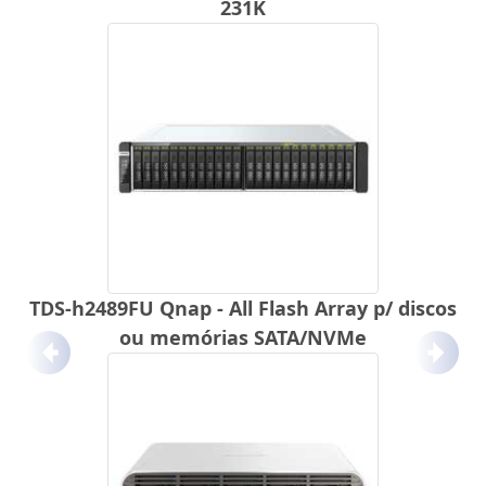
231K
TDS-h2489FU Qnap - All Flash Array p/ discos
ou memórias SATA/NVMe
Anterior
Próx