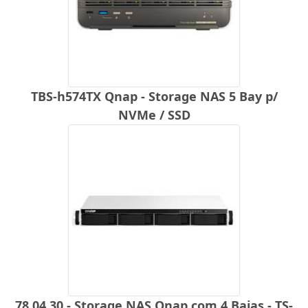
TBS-h574TX Qnap - Storage NAS 5 Bay p/
NVMe / SSD
78.04.30 - Storage NAS Qnap com 4 Baias - TS-