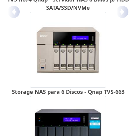
SATA/SSD/NVMe
Anterior
Próx
Storage NAS para 6 Discos - Qnap TVS-663