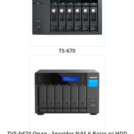
TS-670
TVS-h674 Qnap - Servidor NAS 6 Baias p/ HDD