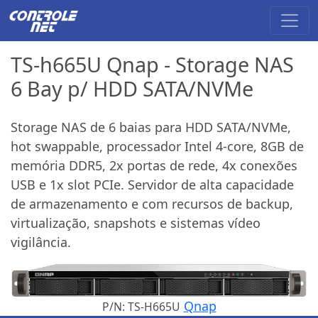
TS-h665U Qnap - Storage NAS
6 Bay p/ HDD SATA/NVMe
Storage NAS de 6 baias para HDD SATA/NVMe,
hot swappable, processador Intel 4-core, 8GB de
memória DDR5, 2x portas de rede, 4x conexões
USB e 1x slot PCIe. Servidor de alta capacidade
de armazenamento e com recursos de backup,
virtualização, snapshots e sistemas vídeo
vigilância.
Qnap
P/N: TS-H665U