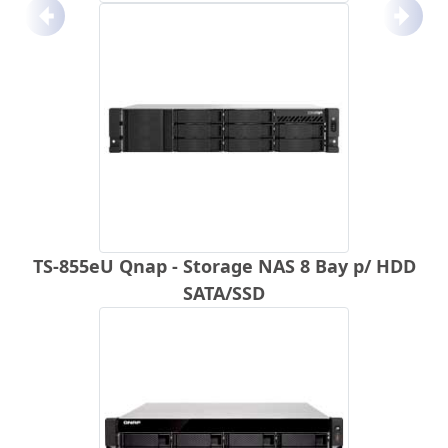
Anterior
Próx
TS-855eU Qnap - Storage NAS 8 Bay p/ HDD
SATA/SSD