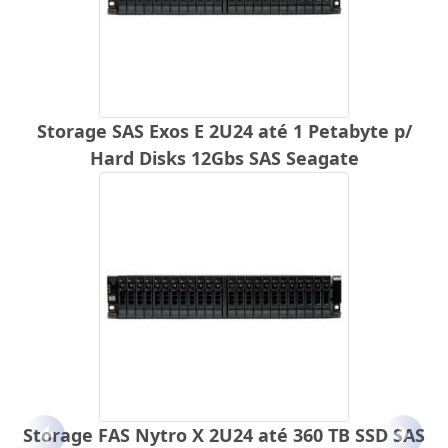
Storage SAS Exos E 2U24 até 1 Petabyte p/
Hard Disks 12Gbs SAS Seagate
Storage FAS Nytro X 2U24 até 360 TB SSD SAS
Anterior
Próx