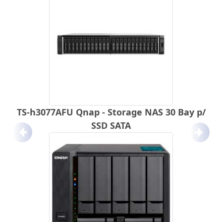
TS-h3077AFU Qnap - Storage NAS 30 Bay p/
SSD SATA
Anterior
Próx