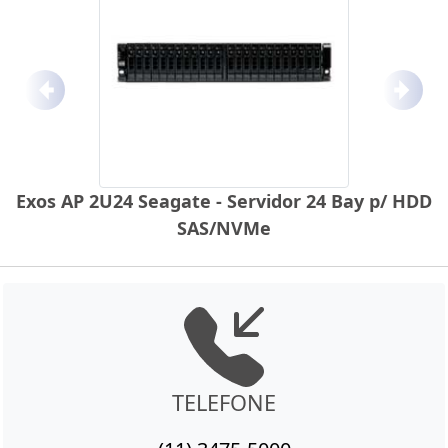
Anterior
Próx
Exos AP 2U24 Seagate - Servidor 24 Bay p/ HDD
SAS/NVMe
TELEFONE