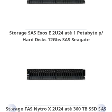
Storage SAS Exos E 2U24 até 1 Petabyte p/
Hard Disks 12Gbs SAS Seagate
Storage FAS Nytro X 2U24 até 360 TB SSD SAS
Anterior
Próx