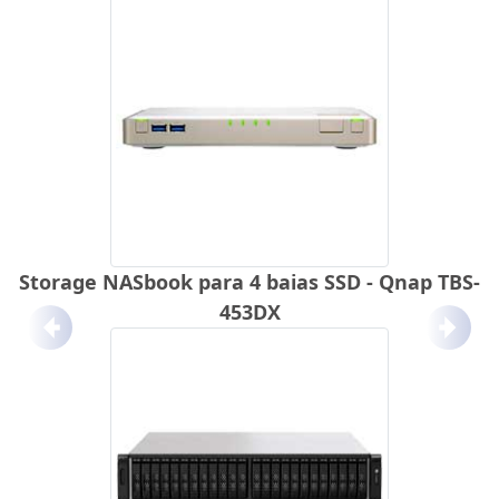
Storage NASbook para 4 baias SSD - Qnap TBS-
453DX
Anterior
Próx