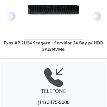
Anterior
Próx
Exos AP 2U24 Seagate - Servidor 24 Bay p/ HDD
SAS/NVMe
TELEFONE
(11) 3475-5000