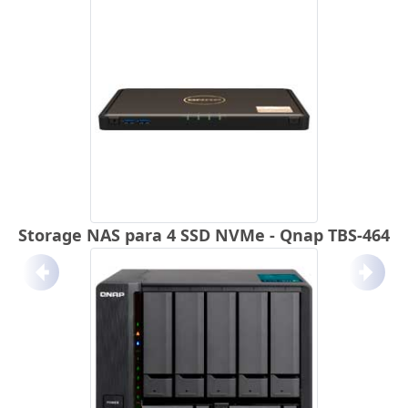
Storage NAS para 4 SSD NVMe - Qnap TBS-464
Anterior
Próx