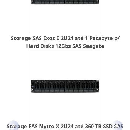
Storage SAS Exos E 2U24 até 1 Petabyte p/
Hard Disks 12Gbs SAS Seagate
Storage FAS Nytro X 2U24 até 360 TB SSD SAS
Anterior
Próx