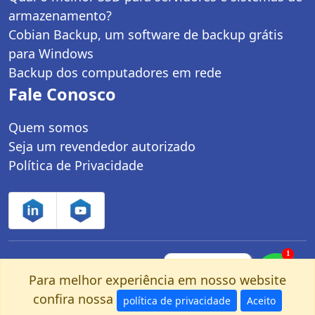
armazenamento?
Cobian Backup, um software de backup grátis
para Windows
Backup dos computadores em rede
Fale Conosco
Quem somos
Seja um revendedor autorizado
Política de Privacidade
1
Controle Net Tecnologia LTDA | CNPJ:
Fale com um
especialista pelo
Para melhor experiência em nosso website
03.247.280/0001-25 | Av. dos Carinás, 660 -
nosso Whatsapp!
confira nossa
Moema | São Paulo, SP - CEP: 04086-011
política de privacidade
Aceito