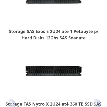
Storage SAS Exos E 2U24 até 1 Petabyte p/
Hard Disks 12Gbs SAS Seagate
Storage FAS Nytro X 2U24 até 360 TB SSD SAS
Anterior
Próx