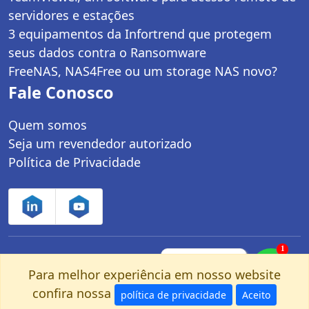
servidores e estações
3 equipamentos da Infortrend que protegem
seus dados contra o Ransomware
FreeNAS, NAS4Free ou um storage NAS novo?
Fale Conosco
Quem somos
Seja um revendedor autorizado
Política de Privacidade
1
Controle Net Tecnologia LTDA | CNPJ:
Fale com um
especialista pelo
Para melhor experiência em nosso website
03.247.280/0001-25 | Av. dos Carinás, 660 -
nosso Whatsapp!
confira nossa
Moema | São Paulo, SP - CEP: 04086-011
política de privacidade
Aceito