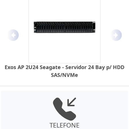
Anterior
Próx
Exos AP 2U24 Seagate - Servidor 24 Bay p/ HDD
SAS/NVMe
TELEFONE