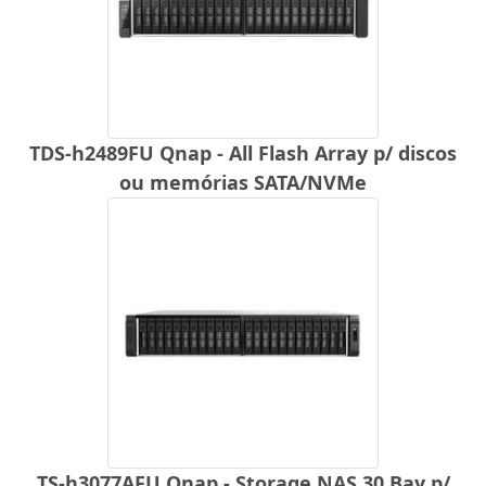
TDS-h2489FU Qnap - All Flash Array p/ discos
ou memórias SATA/NVMe
TS-h3077AFU Qnap - Storage NAS 30 Bay p/