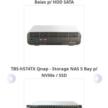
Baias p/ HDD SATA
TBS-h574TX Qnap - Storage NAS 5 Bay p/
NVMe / SSD
Anterior
Próx