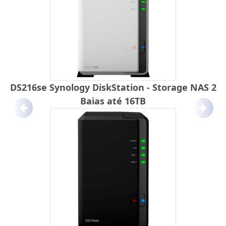
DS216se Synology DiskStation - Storage NAS 2
Baias até 16TB
Anterior
Próx