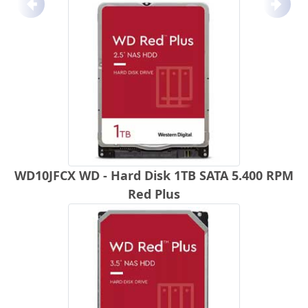
Anterior
Próx
WD10JFCX WD - Hard Disk 1TB SATA 5.400 RPM
Red Plus