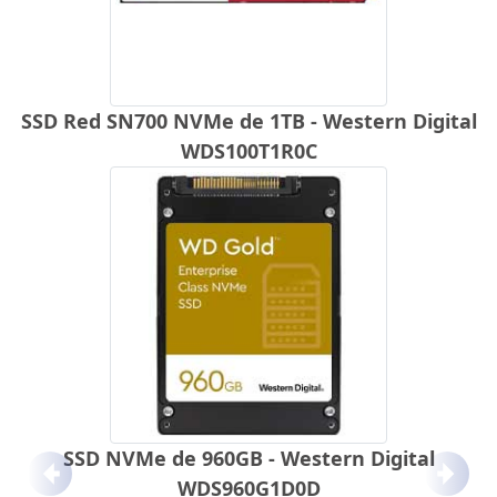
SSD Red SN700 NVMe de 1TB - Western Digital
WDS100T1R0C
SSD NVMe de 960GB - Western Digital
Anterior
Próx
WDS960G1D0D