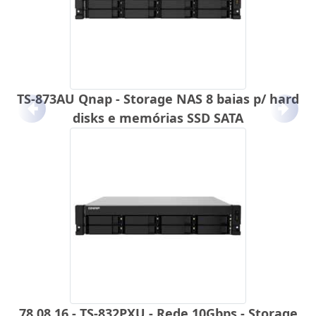
TS-873AU Qnap - Storage NAS 8 baias p/ hard
Anterior
Próx
disks e memórias SSD SATA
78.08.16 - TS-832PXU - Rede 10Gbps - Storage