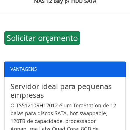
NAS 12 Bay p/ HDD SATA
Solicitar orçamento
VANTAGENS
Servidor ideal para pequenas
empresas
O TS51210RH12012 é um TeraStation de 12
baias para discos SATA, hot swappable,
120TB de capacidade, processador
Annapurna Labs Quad Core, 8GB de