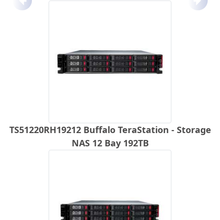
Anterior
Próx
TS51220RH19212 Buffalo TeraStation - Storage
NAS 12 Bay 192TB