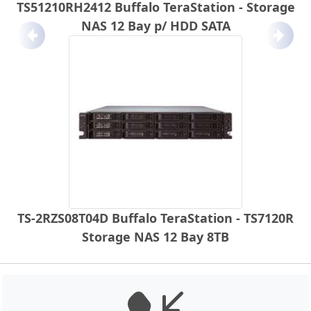
TS51210RH2412 Buffalo TeraStation - Storage
NAS 12 Bay p/ HDD SATA
Anterior
Próx
TS-2RZS08T04D Buffalo TeraStation - TS7120R
Storage NAS 12 Bay 8TB