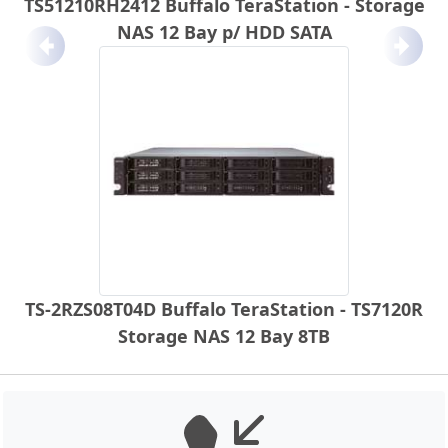
TS51210RH2412 Buffalo TeraStation - Storage
NAS 12 Bay p/ HDD SATA
Anterior
Próx
TS-2RZS08T04D Buffalo TeraStation - TS7120R
Storage NAS 12 Bay 8TB