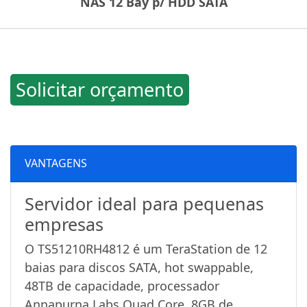
NAS 12 Bay p/ HDD SATA
Solicitar orçamento
VANTAGENS
Servidor ideal para pequenas
empresas
O TS51210RH4812 é um TeraStation de 12
baias para discos SATA, hot swappable,
48TB de capacidade, processador
Annapurna Labs Quad Core, 8GB de