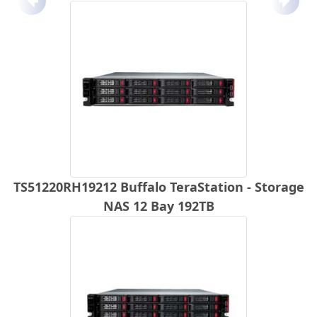
Anterior
Próx
TS51220RH19212 Buffalo TeraStation - Storage
NAS 12 Bay 192TB