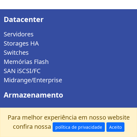
Datacenter
Servidores
Storages HA
Switches
Memórias Flash
SAN iSCSI/FC
Midrange/Enterprise
Armazenamento
Storage
Para melhor experiência em nosso website
HD para rede
confira nossa
Personal Storage
política de privacidade
Aceito