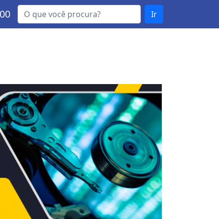
000
Ir