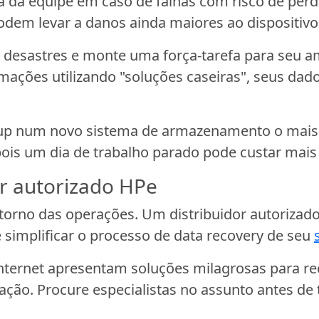
ta da equipe em caso de falhas com risco de per
dem levar a danos ainda maiores ao dispositivo
 desastres e monte uma força-tarefa para seu a
mações utilizando "soluções caseiras", seus dad
ckup num novo sistema de armazenamento o mais 
ois um dia de trabalho parado pode custar mais
or autorizado HPe
torno das operações. Um distribuidor autorizad
simplificar o processo de data recovery de seu
 internet apresentam soluções milagrosas para 
uação. Procure especialistas no assunto antes de