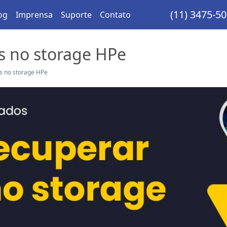
(11) 3475-5
og
Imprensa
Suporte
Contato
s no storage HPe
s no storage HPe