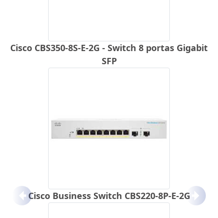
Cisco CBS350-8S-E-2G - Switch 8 portas Gigabit
SFP
Cisco Business Switch CBS220-8P-E-2G
Anterior
Próx