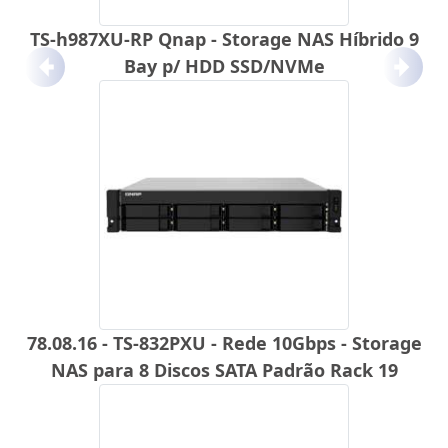
TS-h987XU-RP Qnap - Storage NAS Híbrido 9
Bay p/ HDD SSD/NVMe
Anterior
Próx
78.08.16 - TS-832PXU - Rede 10Gbps - Storage
NAS para 8 Discos SATA Padrão Rack 19