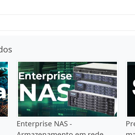
dos
Enterprise NAS -
Pr
Armazenamento em rede
ma