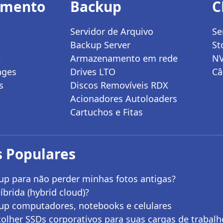
amento
Backup
C
Servidor de Arquivo
Se
Backup Server
St
e
Armazenamento em rede
N
ages
Drives LTO
Câ
s
Discos Removíveis RDX
Acionadores Autoloaders
Cartuchos e Fitas
 Populares
up para não perder minhas fotos antigas?
brida (hybrid cloud)?
up computadores, notebooks e celulares
colher SSDs corporativos para suas cargas de trabalh