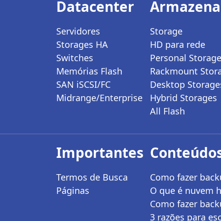
Datacenter
Armazen
Servidores
Storage
Storages HA
HD para rede
Switches
Personal Storag
Memórias Flash
Rackmount Stor
SAN iSCSI/FC
Desktop Storage
Midrange/Enterprise
Hybrid Storages
All Flash
Importantes
Conteúdos
Termos de Busca
Como fazer back
Páginas
O que é nuvem hí
Como fazer back
3 razões para es