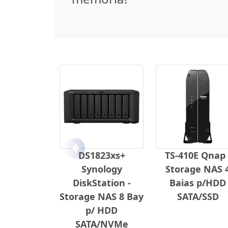
Anterior
DS1823xs+
TS-410E Qnap 
Synology
Storage NAS 
DiskStation -
Baias p/HDD
Storage NAS 8 Bay
SATA/SSD
p/ HDD
SATA/NVMe