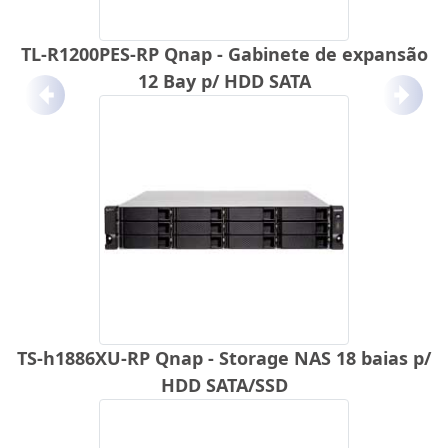
TL-R1200PES-RP Qnap - Gabinete de expansão
12 Bay p/ HDD SATA
Anterior
Próx
TS-h1886XU-RP Qnap - Storage NAS 18 baias p/
HDD SATA/SSD