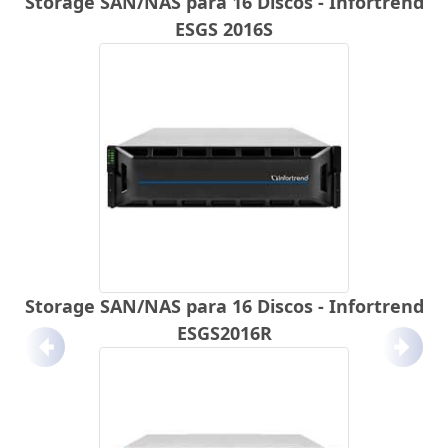
Storage SAN/NAS para 16 Discos - Infortrend
ESGS 2016S
Storage SAN/NAS para 16 Discos - Infortrend
ESGS2016R
Anterior
Próx