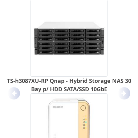
TS-h3087XU-RP Qnap - Hybrid Storage NAS 30
Bay p/ HDD SATA/SSD 10GbE
Anterior
Próx