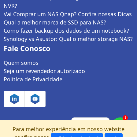
NVR?
Vai Comprar um NAS Qnap? Confira nossas Dicas
Qual a melhor marca de SSD para NAS?
Como fazer backup dos dados de um notebook?
Synology vs Asustor: Qual o melhor storage NAS?
Fale Conosco
Quem somos
Seja um revendedor autorizado
Política de Privacidade
1
Controle Net Tecnologia LTDA | CNPJ:
Fale com um
especialista pelo
Para melhor experiência em nosso website
03.247.280/0001-25 | Av. dos Carinás, 660 -
nosso Whatsapp!