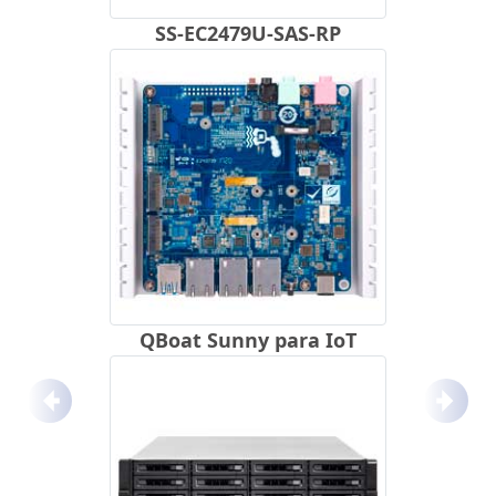
SS-EC2479U-SAS-RP
QBoat Sunny para IoT
Anterior
Próx