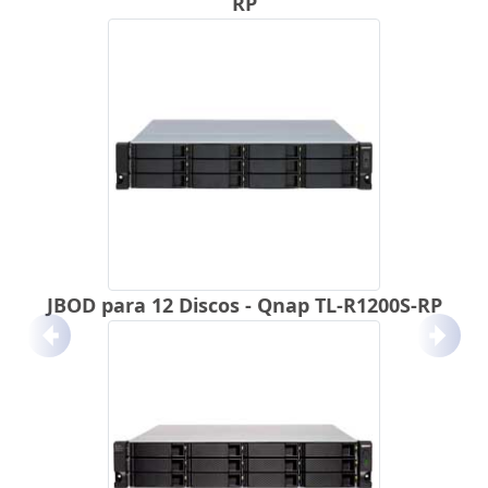
RP
JBOD para 12 Discos - Qnap TL-R1200S-RP
Anterior
Próx