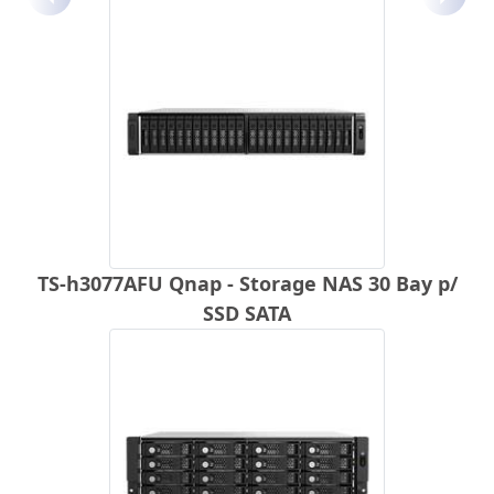
Anterior
Próx
TS-h3077AFU Qnap - Storage NAS 30 Bay p/
SSD SATA