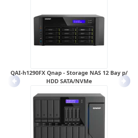
QAI-h1290FX Qnap - Storage NAS 12 Bay p/
HDD SATA/NVMe
Anterior
Próx