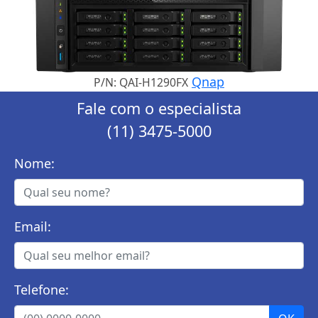
Qnap
P/N: QAI-H1290FX
Fale com o especialista
(11) 3475-5000
Nome:
Email:
Telefone: