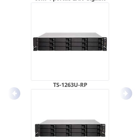
TS-1263U-RP
Anterior
Próx