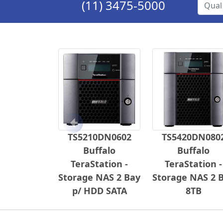
(11) 3475-5000
Anterior
TS5210DN0602
TS5420DN080
Buffalo
Buffalo
TeraStation -
TeraStation -
Storage NAS 2 Bay
Storage NAS 2 
p/ HDD SATA
8TB