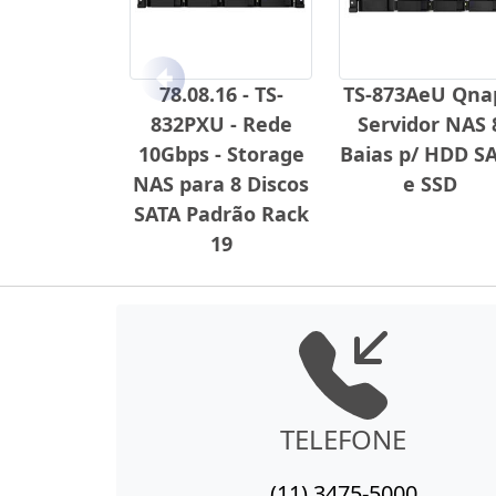
Anterior
78.08.16 - TS-
TS-873AeU Qnap
832PXU - Rede
Servidor NAS 
10Gbps - Storage
Baias p/ HDD S
NAS para 8 Discos
e SSD
SATA Padrão Rack
19
TELEFONE
(11) 3475-5000