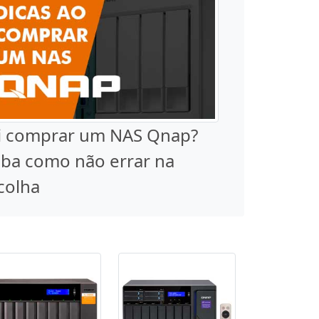
i comprar um NAS Qnap?
iba como não errar na
colha