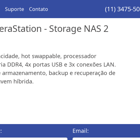
(11) 3475-5
Suporte
Contato
raStation - Storage NAS 2
acidade, hot swappable, processador
ia DDR4, 4x portas USB e 3x conexões LAN.
e armazenamento, backup e recuperação de
uvem híbrida.
:
Email: