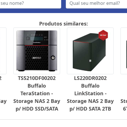
Produtos similares:
2
TS5210DF00202
LS220DR0202
Buffalo
Buffalo
TeraStation -
LinkStation -
Bay
Storage NAS 2 Bay
Storage NAS 2 Bay
St
p/ HDD SSD/SATA
p/ HDD SATA 2TB
6