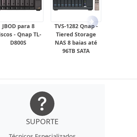
Próximo
JBOD para 8
TVS-1282 Qnap -
iscos - Qnap TL-
Tiered Storage
D800S
NAS 8 baias até
96TB SATA
SUPORTE
Técnicos Especializados