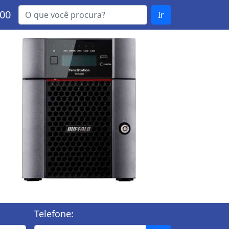
000
Ir
Telefone: