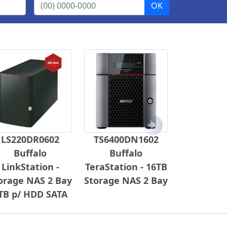
Próximo
LS220DR0602
TS6400DN1602
Buffalo
Buffalo
LinkStation -
TeraStation - 16TB
orage NAS 2 Bay
Storage NAS 2 Bay
TB p/ HDD SATA