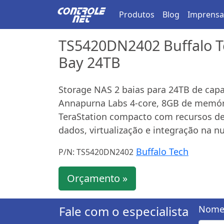
Produtos
Blog
Imprensa
TS5420DN2402 Buffalo Te
Bay 24TB
Storage NAS 2 baias para 24TB de cap
Annapurna Labs 4-core, 8GB de memór
TeraStation compacto com recursos d
dados, virtualização e integração na n
Buffalo Tech
P/N: TS5420DN2402
Orçamento »
Fale com o especialista
Nome