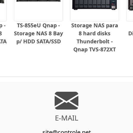
 -
TS-855eU Qnap -
Storage NAS para
8
Storage NAS 8 Bay
8 hard disks
D
ATA
p/ HDD SATA/SSD
Thunderbolt -
Qnap TVS-872XT
E-MAIL
site@controle.net