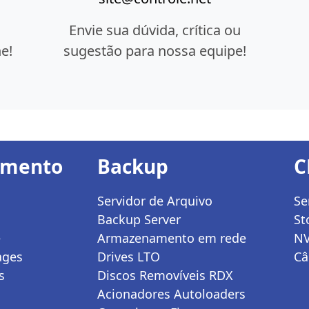
Envie sua dúvida, crítica ou
e!
sugestão para nossa equipe!
amento
Backup
C
Servidor de Arquivo
Se
Backup Server
St
e
Armazenamento em rede
N
ages
Drives LTO
Câ
s
Discos Removíveis RDX
Acionadores Autoloaders