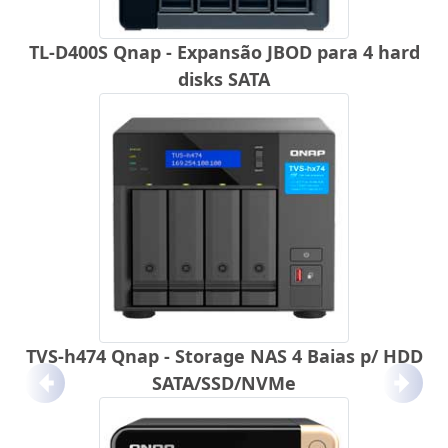
TL-D400S Qnap - Expansão JBOD para 4 hard
disks SATA
TVS-h474 Qnap - Storage NAS 4 Baias p/ HDD
SATA/SSD/NVMe
Anterior
Próx