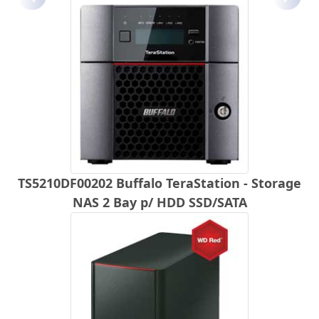
Anterior
Próx
TS5210DF00202 Buffalo TeraStation - Storage
NAS 2 Bay p/ HDD SSD/SATA