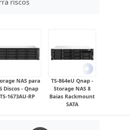
rra riscos
Próximo
torage NAS para
TS-864eU Qnap -
6 Discos - Qnap
Storage NAS 8
TS-1673AU-RP
Baias Rackmount
SATA