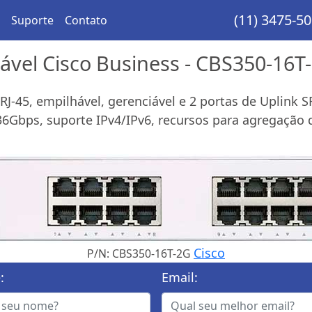
(11) 3475-5
Suporte
Contato
iável Cisco Business - CBS350-16T
J-45, empilhável, gerenciável e 2 portas de Uplink SF
 36Gbps, suporte IPv4/IPv6, recursos para agregaçã
Cisco
P/N: CBS350-16T-2G
:
Email: