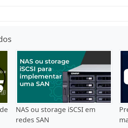
dos
 de
NAS ou storage iSCSI em
Pr
redes SAN
ma