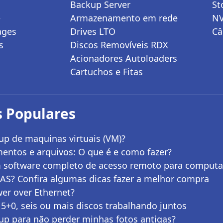
Backup Server
St
e
Armazenamento em rede
N
ages
Drives LTO
Câ
s
Discos Removíveis RDX
Acionadores Autoloaders
Cartuchos e Fitas
 Populares
p de maquinas virtuais (VM)?
entos e arquivos: O que é e como fazer?
 software completo de acesso remoto para comput
AS? Confira algumas dicas fazer a melhor compra
er over Ethernet?
5+0, seis ou mais discos trabalhando juntos
up para não perder minhas fotos antigas?