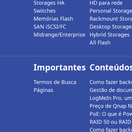
Storages HA
HD para rede
Switches
Personal Storag
Memórias Flash
Rackmount Stor
SAN iSCSI/FC
Desktop Storage
Midrange/Enterprise
Hybrid Storages
All Flash
Importantes
Conteúdos
Termos de Busca
Como fazer backu
Páginas
Gestão de docum
LogMeIn Pro, um
Preço de Qnap N
PoE: O que é Pow
RAID 50 ou RAID 
Como fazer back