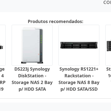
co
Produtos recomendados:
age
DS223j Synology
Synology RS1221+
S
 4
DiskStation -
Rackstation -
1
-RP
Storage NAS 2 Bay
Storage NAS 8 Bay
19
p/ HDD SATA
p/ HDD SATA/SSD