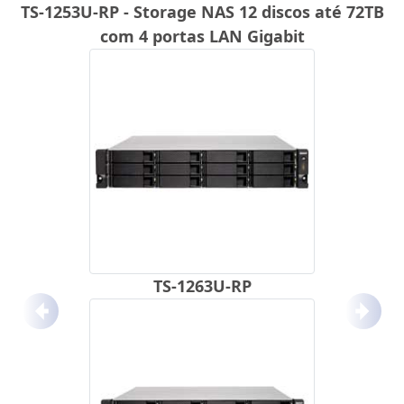
TS-1253U-RP - Storage NAS 12 discos até 72TB
com 4 portas LAN Gigabit
TS-1263U-RP
Anterior
Próx