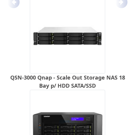
Anterior
Próx
QSN-3000 Qnap - Scale Out Storage NAS 18
Bay p/ HDD SATA/SSD