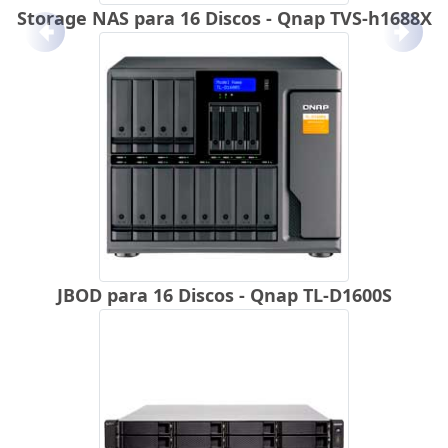
Storage NAS para 16 Discos - Qnap TVS-h1688X
Anterior
Próx
JBOD para 16 Discos - Qnap TL-D1600S