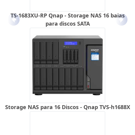
TS-1683XU-RP Qnap - Storage NAS 16 baias
Anterior
Próx
para discos SATA
Storage NAS para 16 Discos - Qnap TVS-h1688X