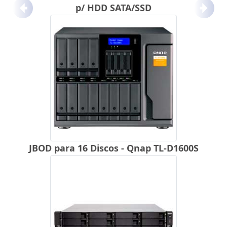
p/ HDD SATA/SSD
Anterior
Próx
JBOD para 16 Discos - Qnap TL-D1600S