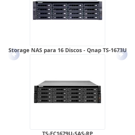
Storage NAS para 16 Discos - Qnap TS-1673U
Anterior
Próx
TS-EC1679U-SAS-RP