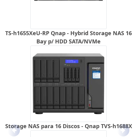
TS-h1655XeU-RP Qnap - Hybrid Storage NAS 16
Bay p/ HDD SATA/NVMe
Storage NAS para 16 Discos - Qnap TVS-h1688X
Anterior
Próx