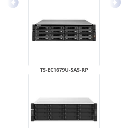
Anterior
Próx
TS-EC1679U-SAS-RP