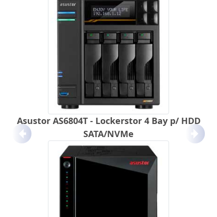
Asustor AS6804T - Lockerstor 4 Bay p/ HDD
SATA/NVMe
Anterior
Próx