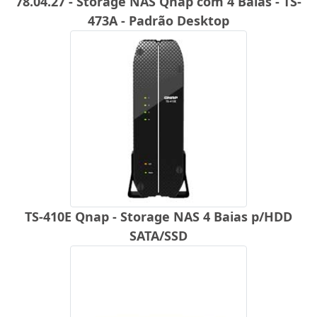
78.04.27 - Storage NAS Qnap com 4 Baias - TS-
473A - Padrão Desktop
TS-410E Qnap - Storage NAS 4 Baias p/HDD
SATA/SSD