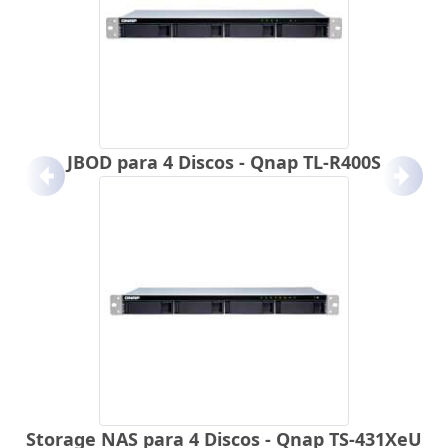
JBOD para 4 Discos - Qnap TL-R400S
Anterior
Próx
Storage NAS para 4 Discos - Qnap TS-431XeU