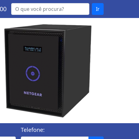
000
Ir
Telefone: