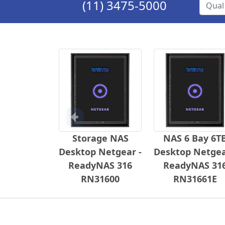
(11) 3475-5000
Anterior
Storage NAS
NAS 6 Bay 6T
Desktop Netgear -
Desktop Netgea
ReadyNAS 316
ReadyNAS 31
RN31600
RN31661E