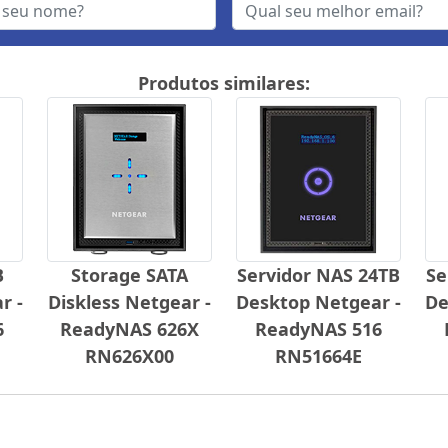
Produtos similares:
B
Storage SATA
Servidor NAS 24TB
Se
r -
Diskless Netgear -
Desktop Netgear -
De
6
ReadyNAS 626X
ReadyNAS 516
RN626X00
RN51664E