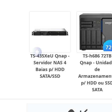
Anterior
TS-435XeU Qnap -
TS-h686 72TB
Servidor NAS 4
Qnap - Unida
Baias p/ HDD
de
SATA/SSD
Armazenamen
p/ HDD ou SS
SATA