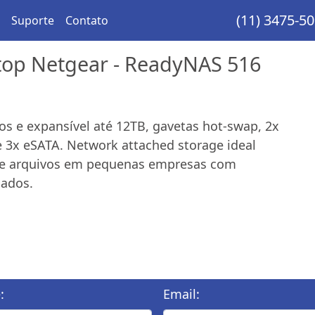
(11) 3475-5
Suporte
Contato
top Netgear - ReadyNAS 516
os e expansível até 12TB, gavetas hot-swap, 2x
e 3x eSATA. Network attached storage ideal
 de arquivos em pequenas empresas com
dados.
:
Email: