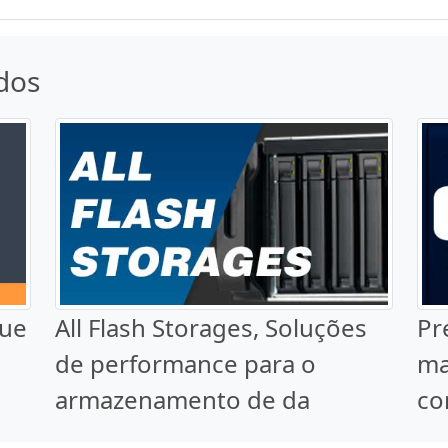
dos
que
All Flash Storages, Soluções
Pr
de performance para o
ma
armazenamento de da
co