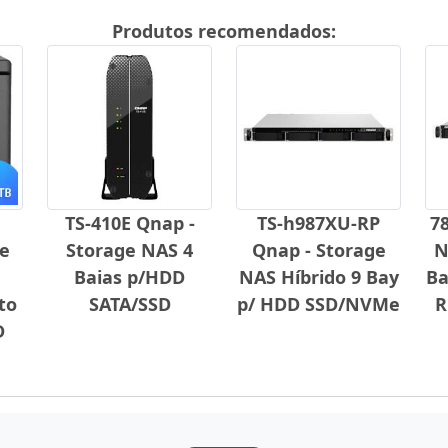
Produtos recomendados:
TS-410E Qnap -
TS-h987XU-RP
78
de
Storage NAS 4
Qnap - Storage
N
Baias p/HDD
NAS Híbrido 9 Bay
Ba
to
SATA/SSD
p/ HDD SSD/NVMe
R
D