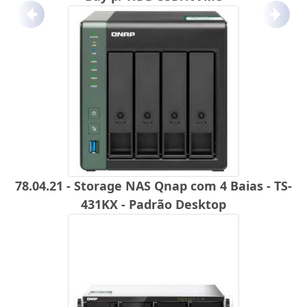
Anterior
Próx
78.04.21 - Storage NAS Qnap com 4 Baias - TS-
431KX - Padrão Desktop