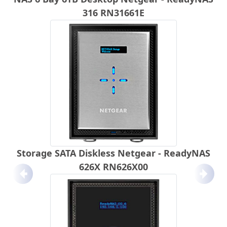
316 RN31661E
Storage SATA Diskless Netgear - ReadyNAS
626X RN626X00
Anterior
Próx