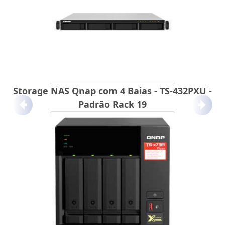
Storage NAS Qnap com 4 Baias - TS-432PXU -
Padrão Rack 19
Anterior
Próx