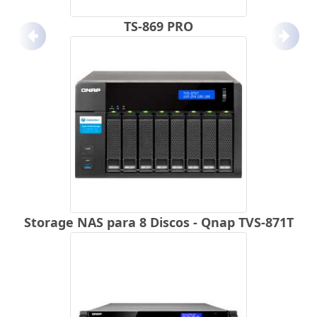
TS-869 PRO
Anterior
Próx
Storage NAS para 8 Discos - Qnap TVS-871T