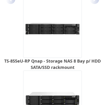
Anterior
Próx
TS-855eU-RP Qnap - Storage NAS 8 Bay p/ HDD
SATA/SSD rackmount