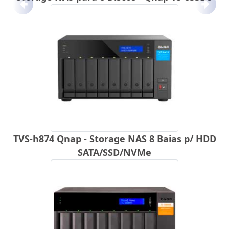
Anterior
Próx
TVS-h874 Qnap - Storage NAS 8 Baias p/ HDD
SATA/SSD/NVMe