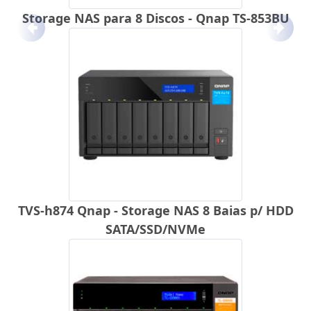
Storage NAS para 8 Discos - Qnap TS-853BU
Anterior
Próx
TVS-h874 Qnap - Storage NAS 8 Baias p/ HDD
SATA/SSD/NVMe