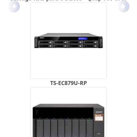
Anterior
Próx
TS-EC879U-RP